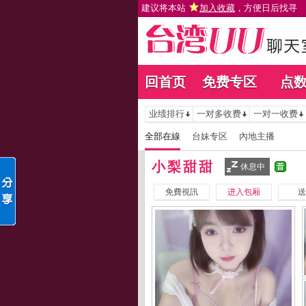
建议将本站
加入收藏
，方便日后找寻
回首页
免费专区
点
业绩排行
一对多收费
一对一收费
全部在線
台妹专区
內地主播
小梨甜甜
休息中
免費視訊
进入包厢
送