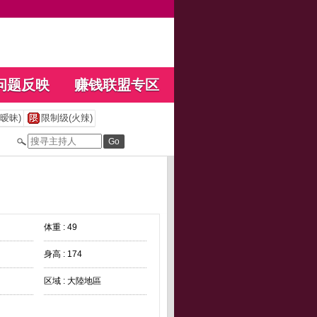
问题反映
赚钱联盟专区
暧昧)
限制级(火辣)
体重 : 49
身高 : 174
区域 : 大陸地區