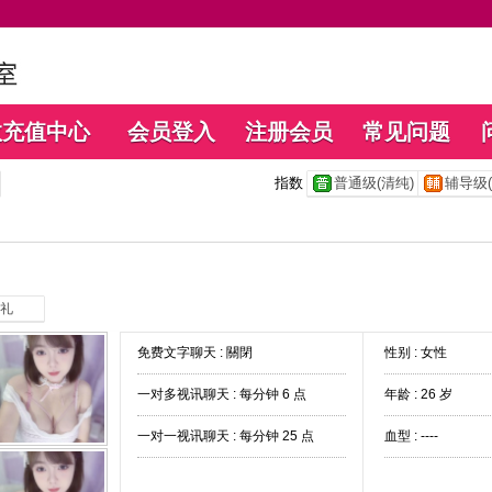
数充值中心
会员登入
注册会员
常见问题
指数
普通级(清纯)
辅导级(
礼
免费文字聊天 :
關閉
性别 : 女性
一对多视讯聊天 :
每分钟 6 点
年龄 : 26 岁
一对一视讯聊天 :
每分钟 25 点
血型 : ----