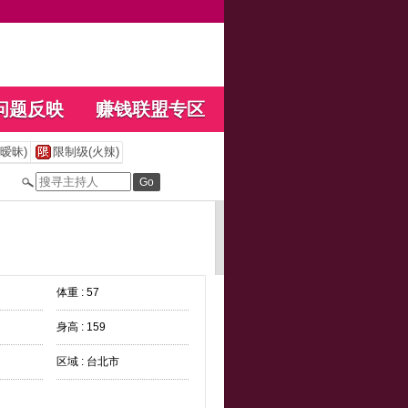
问题反映
赚钱联盟专区
暧昧)
限制级(火辣)
体重 : 57
身高 : 159
区域 : 台北市