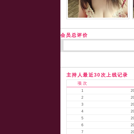
会员总评价
主持人最近30次上线记录
项 次
1
2
2
2
3
2
4
2
5
2
6
2
7
2