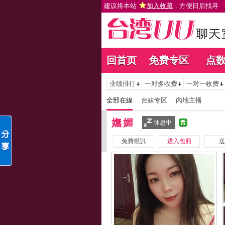
建议将本站
加入收藏
，方便日后找寻
回首页
免费专区
点
业绩排行
一对多收费
一对一收费
全部在線
台妹专区
內地主播
嫵媚
休息中
免費視訊
进入包厢
送