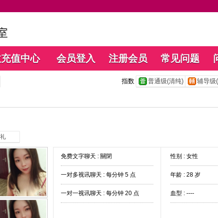
数充值中心
会员登入
注册会员
常见问题
指数
普通级(清纯)
辅导级(
礼
免费文字聊天 :
關閉
性别 : 女性
一对多视讯聊天 :
每分钟 5 点
年龄 : 28 岁
一对一视讯聊天 :
每分钟 20 点
血型 : ----