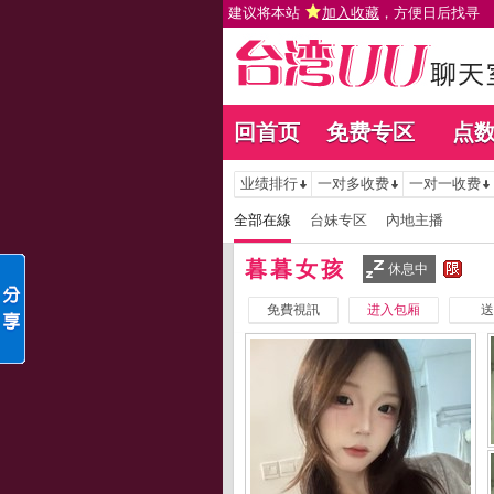
建议将本站
加入收藏
，方便日后找寻
回首页
免费专区
点
业绩排行
一对多收费
一对一收费
全部在線
台妹专区
內地主播
暮暮女孩
休息中
免費視訊
进入包厢
送