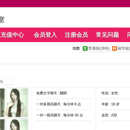
数充值中心
会员登入
注册会员
常见问题
指数
普通级(清纯)
辅导级(
礼
免费文字聊天 :
關閉
性别 : 女性
一对多视讯聊天 :
每分钟 8 点
年龄 : 18 岁
一对一视讯聊天 :
每分钟 30 点
血型 : A型