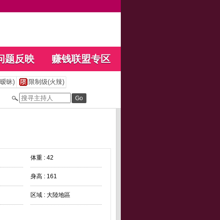
问题反映
赚钱联盟专区
暧昧)
限制级(火辣)
体重 : 42
身高 : 161
区域 : 大陸地區