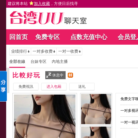
建议将本站
加入收藏
，方便日后找寻
回首页
免费专区
点数充值中心
会员登
业绩排行
一对多收费
一对一收费
全部在線
台妹专区
內地主播
比較好玩
休息中
免費視訊
进入包厢
送礼
免费文字聊
一对多视讯
一对一视讯