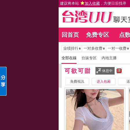
建议将本站
加入收藏
，方便日后找寻
回首页
免费专区
点
业绩排行
一对多收费
一对一收费
全部在線
台妹专区
內地主播
可欲可甜
休息中
免費視訊
进入包厢
送