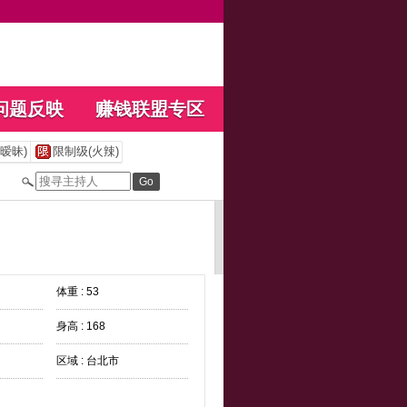
问题反映
赚钱联盟专区
暧昧)
限制级(火辣)
体重 : 53
身高 : 168
区域 : 台北市