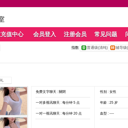
数充值中心
会员登入
注册会员
常见问题
指数
普通级(清纯)
辅导级(
礼
免费文字聊天 :
關閉
性别 : 女性
一对多视讯聊天 :
每分钟 5 点
年龄 : 25 岁
一对一视讯聊天 :
每分钟 20 点
血型 : ----