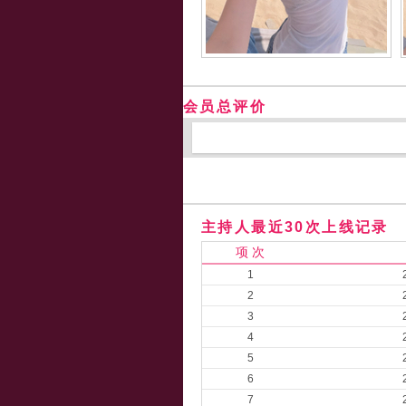
会员总评价
主持人最近30次上线记录
项 次
1
2
3
4
5
6
7