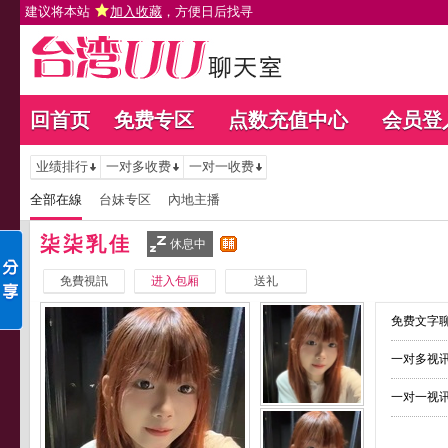
建议将本站
加入收藏
，方便日后找寻
回首页
免费专区
点数充值中心
会员登
业绩排行
一对多收费
一对一收费
全部在線
台妹专区
內地主播
柒柒乳佳
休息中
免費視訊
进入包厢
送礼
免费文字聊
一对多视讯
一对一视讯