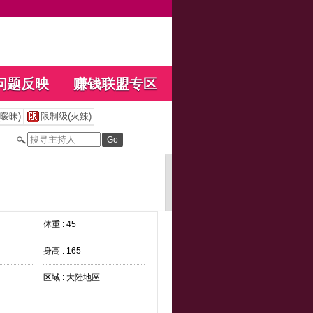
问题反映
赚钱联盟专区
暧昧)
限制级(火辣)
体重 : 45
身高 : 165
区域 : 大陸地區