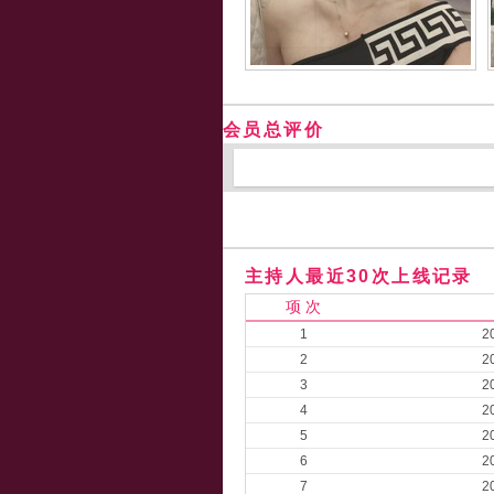
会员总评价
主持人最近30次上线记录
项 次
1
2
2
2
3
2
4
2
5
2
6
2
7
2