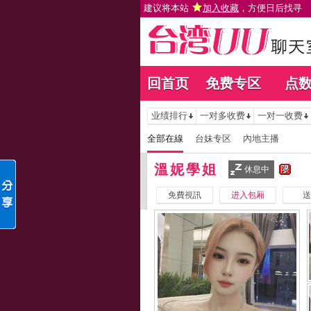
建议将本站
加入收藏
，方便日后找寻
回首页
免费专区
点
业绩排行
一对多收费
一对一收费
全部在線
台妹专区
內地主播
溫妮學姐
休息中
免費視訊
进入包厢
送