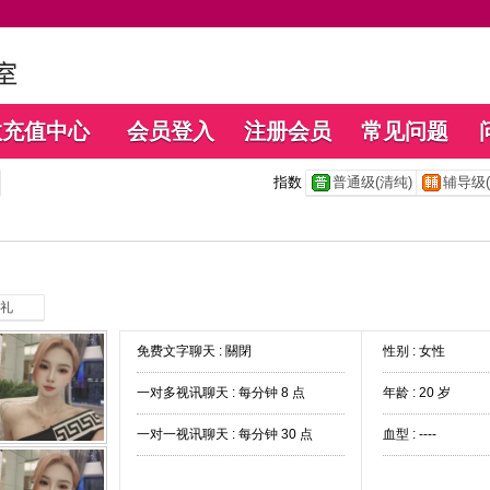
数充值中心
会员登入
注册会员
常见问题
指数
普通级(清纯)
辅导级(
礼
免费文字聊天 :
關閉
性别 : 女性
一对多视讯聊天 :
每分钟 8 点
年龄 : 20 岁
一对一视讯聊天 :
每分钟 30 点
血型 : ----