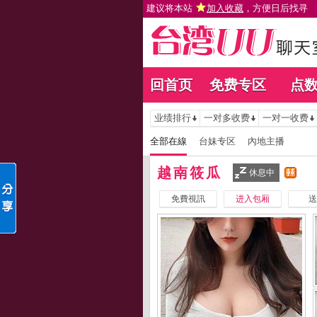
建议将本站
加入收藏
，方便日后找寻
回首页
免费专区
点
业绩排行
一对多收费
一对一收费
全部在線
台妹专区
內地主播
越南筱瓜
休息中
免費視訊
进入包厢
送