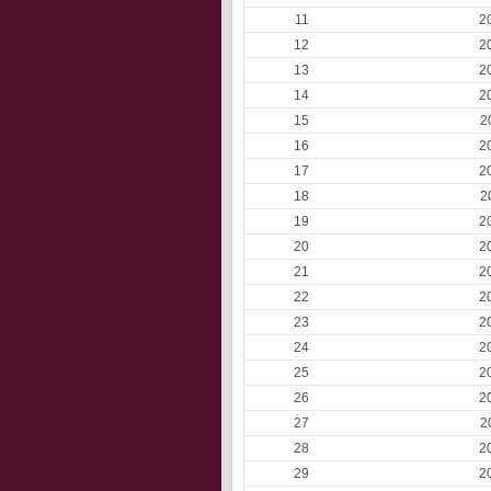
11
2
12
2
13
2
14
2
15
2
16
2
17
2
18
2
19
2
20
2
21
2
22
2
23
2
24
2
25
2
26
2
27
2
28
2
29
2