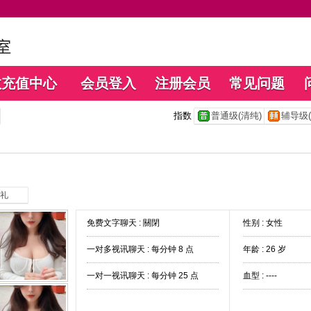
数充值中心
会员登入
注册会员
常见问题
指数
普通级(清纯)
辅导级(
礼
免费文字聊天 :
關閉
性别 : 女性
一对多视讯聊天 :
每分钟 8 点
年龄 : 26 岁
一对一视讯聊天 :
每分钟 25 点
血型 : ----