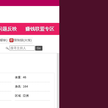
问题反映
赚钱联盟专区
暧昧)
限制级(火辣)
体重 : 46
身高 : 164
区域 : 亞洲