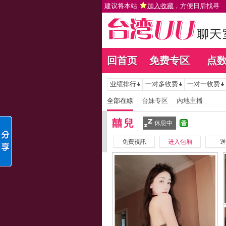
建议将本站
加入收藏
，方便日后找寻
回首页
免费专区
点
业绩排行
一对多收费
一对一收费
全部在線
台妹专区
內地主播
囍兒
休息中
免費視訊
进入包厢
送