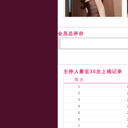
会员总评价
主持人最近30次上线记录
项 次
1
2
3
4
5
6
7