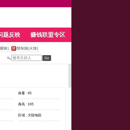
问题反映
赚钱联盟专区
暧昧)
限制级(火辣)
体重 : 45
身高 : 165
区域 : 大陸地區