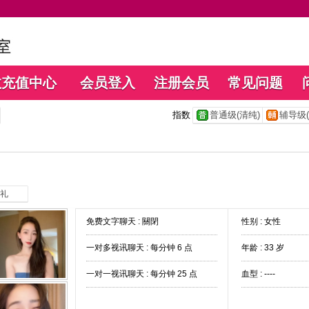
数充值中心
会员登入
注册会员
常见问题
指数
普通级(清纯)
辅导级(
礼
免费文字聊天 :
關閉
性别 : 女性
一对多视讯聊天 :
每分钟 6 点
年龄 : 33 岁
一对一视讯聊天 :
每分钟 25 点
血型 : ----