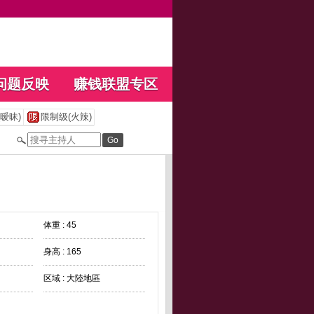
问题反映
赚钱联盟专区
暧昧)
限制级(火辣)
体重 : 45
身高 : 165
区域 : 大陸地區