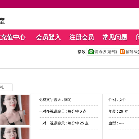
数充值中心
会员登入
注册会员
常见问题
指数
普通级(清纯)
辅导级(
礼
免费文字聊天 :
關閉
性别 : 女性
一对多视讯聊天 :
每分钟 6 点
年龄 : 29 岁
一对一视讯聊天 :
每分钟 25 点
血型 : ----