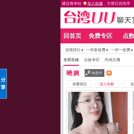
建议将本站
加入收藏
，方便日后找寻
回首页
免费专区
点
业绩排行
一对多收费
一对一收费
全部在線
台妹专区
內地主播
曉婉
休息中
免費視訊
进入包厢
送