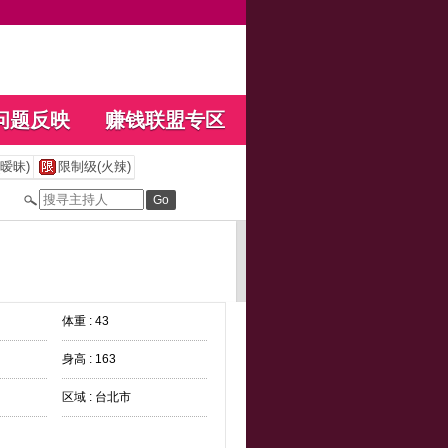
问题反映
赚钱联盟专区
暧昧)
限制级(火辣)
体重 : 43
身高 : 163
区域 : 台北市