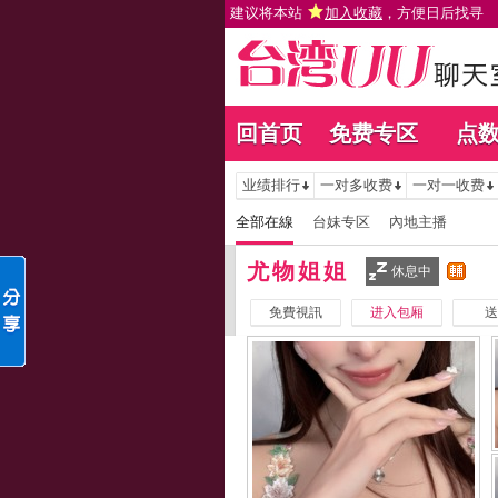
建议将本站
加入收藏
，方便日后找寻
回首页
免费专区
点
业绩排行
一对多收费
一对一收费
全部在線
台妹专区
內地主播
尤物姐姐
休息中
免費視訊
进入包厢
送