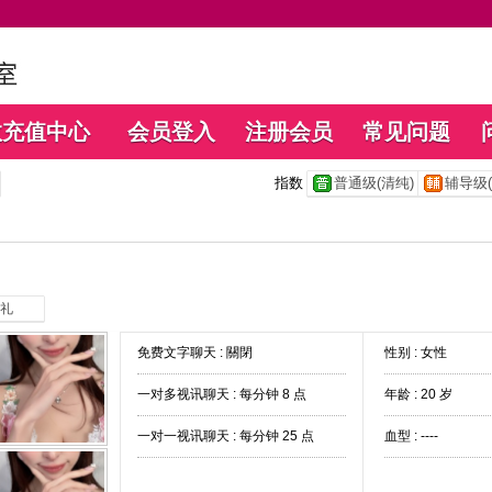
数充值中心
会员登入
注册会员
常见问题
指数
普通级(清纯)
辅导级(
礼
免费文字聊天 :
關閉
性别 : 女性
一对多视讯聊天 :
每分钟 8 点
年龄 : 20 岁
一对一视讯聊天 :
每分钟 25 点
血型 : ----