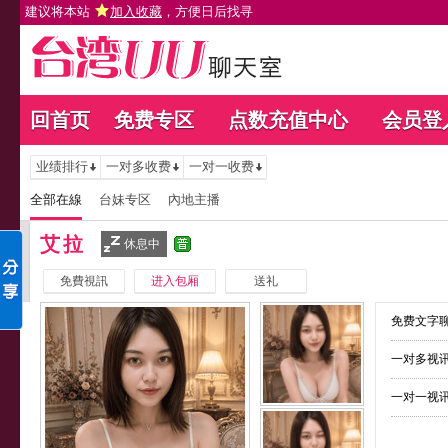
建议将本站
加入收藏
，方便日后找寻
回首页
免费专区
点数充值中心
会员登
业绩排行
一对多收费
一对一收费
全部在線
台妹专区
內地主播
艾拉
休息中
免費視訊
进入包厢
送礼
免费文字聊
一对多视讯
一对一视讯