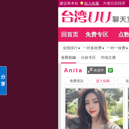
建议将本站
加入收藏
，方便日后找寻
回首页
免费专区
点
业绩排行
一对多收费
一对一收费
全部在線
台妹专区
內地主播
Anita
休息中
免費視訊
进入包厢
送