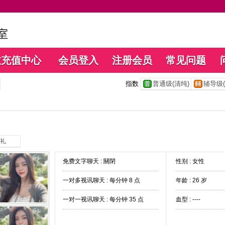
数充值中心
会员登入
注册会员
常见问题
指数
普通级(清纯)
辅导级(
礼
免费文字聊天 :
關閉
性别 : 女性
一对多视讯聊天 :
每分钟 8 点
年龄 : 26 岁
一对一视讯聊天 :
每分钟 35 点
血型 : ----