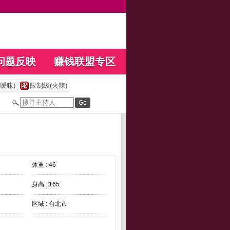
问题反映
赚钱联盟专区
暧昧)
限制级(火辣)
体重 : 46
身高 : 165
区域 : 台北市