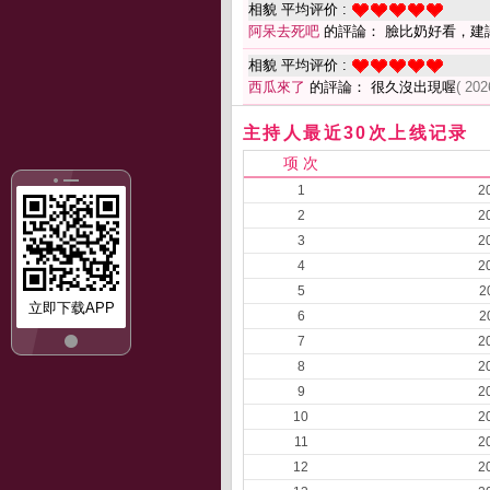
相貌 平均评价 :
阿呆去死吧
的評論： 臉比奶好看，建
相貌 平均评价 :
西瓜來了
的評論： 很久沒出現喔
( 202
主持人最近30次上线记录
项 次
1
2
2
2
3
2
4
2
5
2
立即下载APP
6
2
7
2
8
2
9
2
10
2
11
2
12
2