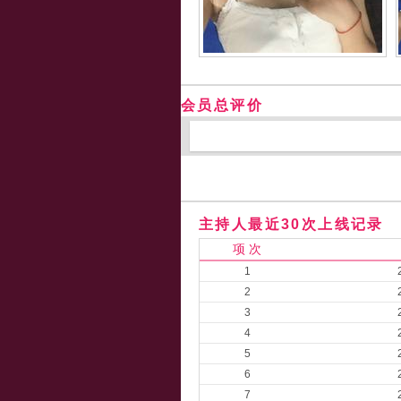
会员总评价
主持人最近30次上线记录
项 次
1
2
3
4
5
6
7