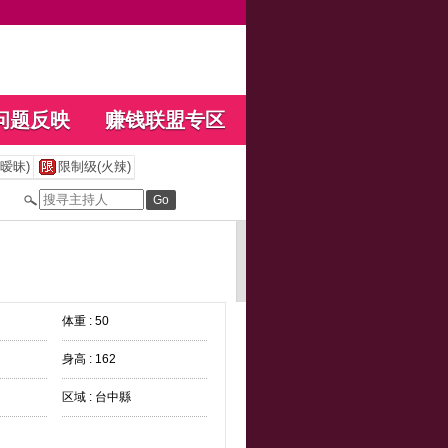
问题反映
赚钱联盟专区
暧昧)
限制级(火辣)
体重 : 50
身高 : 162
区域 : 台中縣