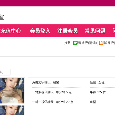
数充值中心
会员登入
注册会员
常见问题
指数
普通级(清纯)
辅导级(
礼
免费文字聊天 :
關閉
性别 : 女性
一对多视讯聊天 :
每分钟 5 点
年龄 : 25 岁
一对一视讯聊天 :
每分钟 20 点
血型 : ----