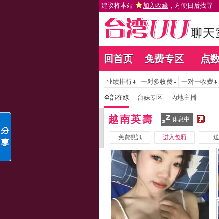
建议将本站
加入收藏
，方便日后找寻
回首页
免费专区
点
业绩排行
一对多收费
一对一收费
全部在線
台妹专区
內地主播
越南英壽
休息中
免費視訊
进入包厢
送