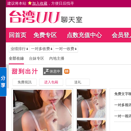
建议将本站
加入收藏
，方便日后找寻
回首页
免费专区
点数充值中心
会员登
业绩排行
一对多收费
一对一收费
全部在線
台妹专区
內地主播
甜到出汁
休息中
免費視訊
进入包厢
送礼
免费文字聊
一对多视讯
一对一视讯