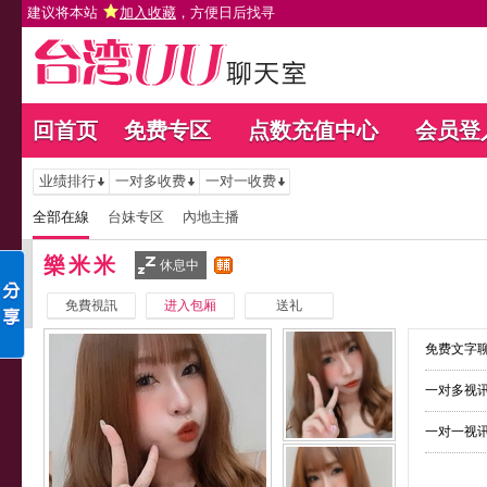
建议将本站
加入收藏
，方便日后找寻
回首页
免费专区
点数充值中心
会员登
业绩排行
一对多收费
一对一收费
全部在線
台妹专区
內地主播
樂米米
休息中
免費視訊
进入包厢
送礼
免费文字聊
一对多视讯
一对一视讯