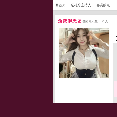
回首页
送礼给主持人
会员购点
免費聊天區
包厢内人数 ： 0 人