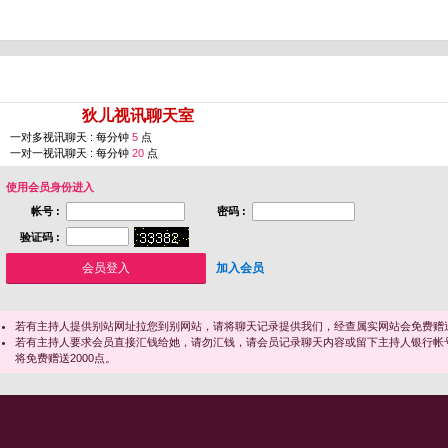
您即将进入 [
狄儿视讯聊天室
]
一对多视讯聊天 : 每分钟
5
点
一对一视讯聊天 : 每分钟
20
点
使用会员身份进入
帐号 :
密码 :
验证码 :
加入会员
若有主持人提供别站网址拉您到别网站，请将聊天记录提供我们，经查属实网站会免费赠送
若有主持人要求会员直接汇钱给她，请勿汇钱，请会员记录聊天内容或留下主持人银行帐
将免费赠送2000点。