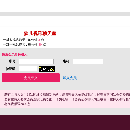
您即将进入 [
狄儿视讯聊天室
]
一对多视讯聊天 : 每分钟
8
点
一对一视讯聊天 : 每分钟
30
点
使用会员身份进入
帐号 :
密码 :
验证码 :
加入会员
若有主持人提供别站网址拉您到别网站，请将聊天记录提供我们，经查属实网站会免费赠送
若有主持人要求会员直接汇钱给她，请勿汇钱，请会员记录聊天内容或留下主持人银行帐
将免费赠送2000点。