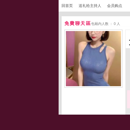
回首页
送礼给主持人
会员购点
免費聊天區
包厢内人数 ： 0 人