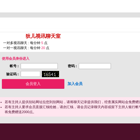
您即将进入 [
狄儿视讯聊天室
]
一对多视讯聊天 : 每分钟
5
点
一对一视讯聊天 : 每分钟
20
点
使用会员身份进入
帐号 :
密码 :
验证码 :
加入会员
若有主持人提供别站网址拉您到别网站，请将聊天记录提供我们，经查属实网站会免费赠送
若有主持人要求会员直接汇钱给她，请勿汇钱，请会员记录聊天内容或留下主持人银行帐
将免费赠送2000点。