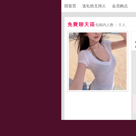
回首页
送礼给主持人
会员购点
免費聊天區
包厢内人数 ： 0 人