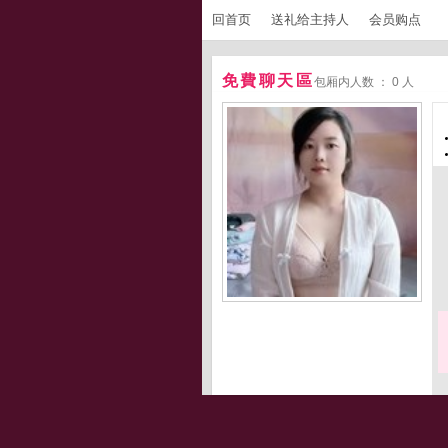
回首页
送礼给主持人
会员购点
免費聊天區
包厢内人数 ： 0 人