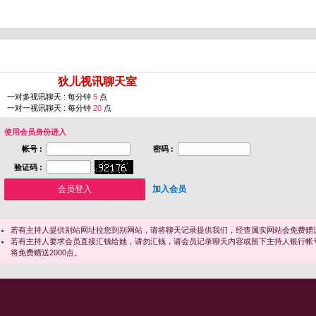
您即将进入 [
狄儿视讯聊天室
]
一对多视讯聊天 : 每分钟
5
点
一对一视讯聊天 : 每分钟
20
点
使用会员身份进入
帐号 :
密码 :
验证码 :
加入会员
若有主持人提供别站网址拉您到别网站，请将聊天记录提供我们，经查属实网站会免费赠送
若有主持人要求会员直接汇钱给她，请勿汇钱，请会员记录聊天内容或留下主持人银行帐
将免费赠送2000点。