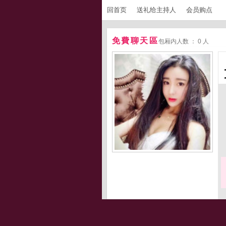
回首页
送礼给主持人
会员购点
免費聊天區
包厢内人数 ： 0 人