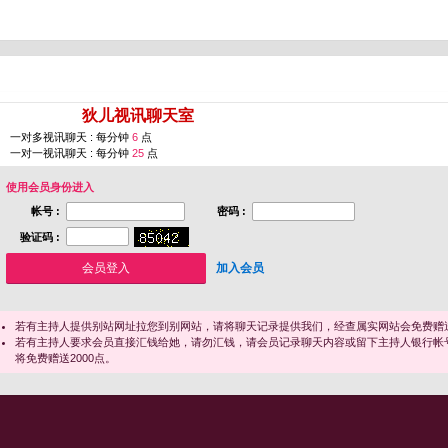
您即将进入 [
狄儿视讯聊天室
]
一对多视讯聊天 : 每分钟
6
点
一对一视讯聊天 : 每分钟
25
点
使用会员身份进入
帐号 :
密码 :
验证码 :
加入会员
若有主持人提供别站网址拉您到别网站，请将聊天记录提供我们，经查属实网站会免费赠送
若有主持人要求会员直接汇钱给她，请勿汇钱，请会员记录聊天内容或留下主持人银行帐
将免费赠送2000点。