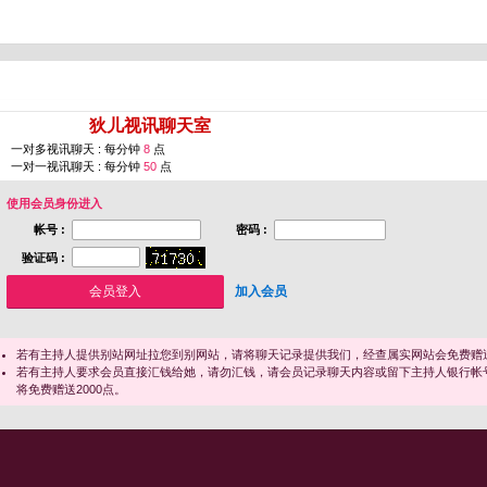
您即将进入 [
狄儿视讯聊天室
]
一对多视讯聊天 : 每分钟
8
点
一对一视讯聊天 : 每分钟
50
点
使用会员身份进入
帐号 :
密码 :
验证码 :
加入会员
若有主持人提供别站网址拉您到别网站，请将聊天记录提供我们，经查属实网站会免费赠送
若有主持人要求会员直接汇钱给她，请勿汇钱，请会员记录聊天内容或留下主持人银行帐
将免费赠送2000点。