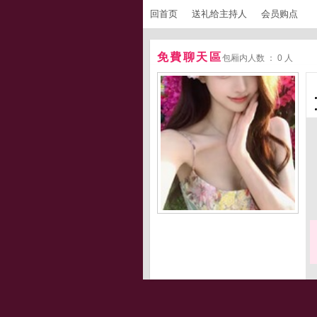
回首页
送礼给主持人
会员购点
免費聊天區
包厢内人数 ： 0 人